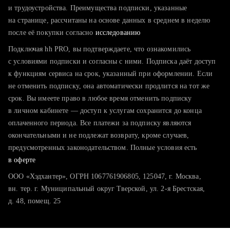
тратите много времени на поиск и вручную поднимаете
и трудоустройства. Преимущества подписки, указанные
резюме
на странице, рассчитаны на основе данных в среднем в неделю
после её покупки согласно
хотите сравнить себя с конкурентами и оценить шансы
исследованию
Подключая hh PRO, вы подтверждаете, что ознакомились
с условиями подписки и согласны с ними. Подписка даёт доступ
к функциям сервиса на срок, указанный при оформлении. Если
не отменить подписку, она автоматически продлится на тот же
срок. Вы имеете право в любое время отменить подписку
в личном кабинете — доступ к услугам сохранится до конца
оплаченного периода. Все платежи за подписку являются
окончательными и не подлежат возврату, кроме случаев,
предусмотренных законодательством. Полные условия есть
в оферте
ООО «Хэдхантер», ОГРН 1067761906805, 125047, г. Москва,
вн. тер. г. Муниципальный округ Тверской, ул. 2-я Брестская,
д. 48, помещ. 25