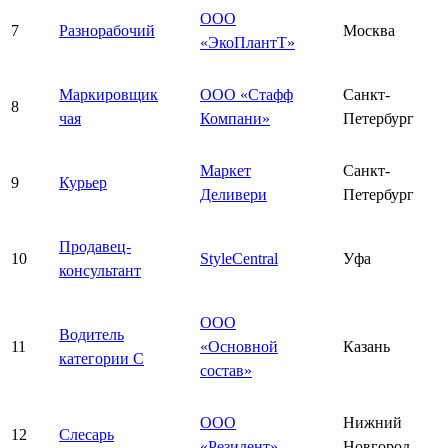
ООО
7
Разнорабочий
Москва
«ЭкоПлантТ»
Маркировщик
ООО «Стафф
Санкт-
8
чая
Компани»
Петербург
Маркет
Санкт-
9
Курьер
Деливери
Петербург
Продавец-
10
StyleCentral
Уфа
консультант
ООО
Водитель
11
«Основной
Казань
категории С
состав»
ООО
Нижний
12
Слесарь
«Резидент»
Новгород