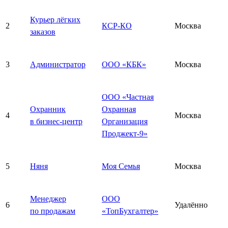
Курьер лёгких
2
КСР-КО
Москва
заказов
3
Администратор
ООО «КБК»
Москва
ООО «Частная
Охранник
Охранная
4
Москва
в бизнес-центр
Организация
Проджект-9»
5
Няня
Моя Семья
Москва
Менеджер
ООО
6
Удалённо
по продажам
«ТопБухгалтер»