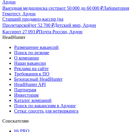
Ардон
Выездная медицинска сестра
от
50 000
до
60 000
₽
Лаборатория
Гемотест, Ардон
Старший продавец-кассир (на
Пролетарской)
от
52 700
₽
Детский мир, Ардон
Кассир
от
27 093
₽
Почта России, Ардон
HeadHunter
Размещение вакансий
Поиск по резюме
О компании
Наши вакансии
Реклама на сайте
Требования к ПО
Безопасный HeadHunter
HeadHunter API
Партнерам
Инвесторам
Каталог компаний
Поиск по вакансиям в Ардоне
Сетка: соцсеть для нетворкинга
Соискателям
hh PRO