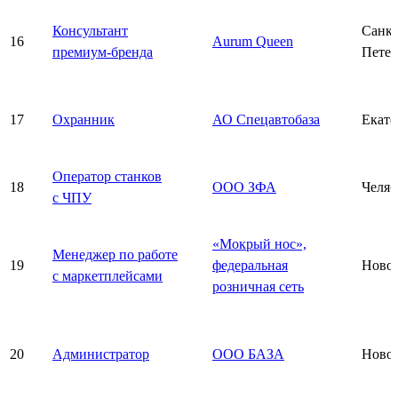
Консультант
Санкт
16
Aurum Queen
премиум-бренда
Петер
17
Охранник
АО Спецавтобаза
Екате
Оператор станков
18
ООО ЗФА
Челяб
с ЧПУ
«Мокрый нос»,
Менеджер по работе
19
федеральная
Ново
с маркетплейсами
розничная сеть
20
Администратор
ООО БАЗА
Ново