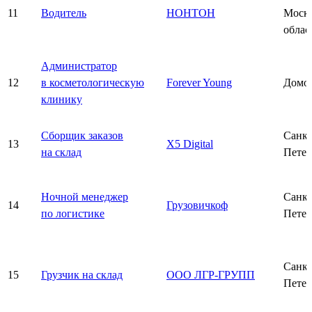
11
Водитель
НОНТОН
Моско
облас
Администратор
12
в косметологическую
Forever Young
Домо
клинику
Сборщик заказов
Санкт
13
X5 Digital
на склад
Петер
Ночной менеджер
Санкт
14
Грузовичкоф
по логистике
Петер
Санкт
15
Грузчик на склад
ООО ЛГР-ГРУПП
Петер