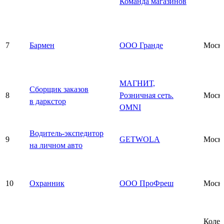
Команда магазинов
7
Бармен
ООО Гранде
Моск
МАГНИТ,
Сборщик заказов
8
Розничная сеть.
Моск
в даркстор
OMNI
Водитель-экспедитор
9
GETWOLA
Моск
на личном авто
10
Охранник
ООО ПроФреш
Моск
Колед