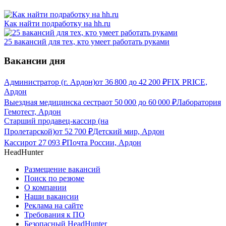
Как найти подработку на hh.ru
25 вакансий для тех, кто умеет работать руками
Вакансии дня
Администратор (г. Ардон)
от
36 800
до
42 200
₽
FIX PRICE,
Ардон
Выездная медицинска сестра
от
50 000
до
60 000
₽
Лаборатория
Гемотест, Ардон
Старший продавец-кассир (на
Пролетарской)
от
52 700
₽
Детский мир, Ардон
Кассир
от
27 093
₽
Почта России, Ардон
HeadHunter
Размещение вакансий
Поиск по резюме
О компании
Наши вакансии
Реклама на сайте
Требования к ПО
Безопасный HeadHunter