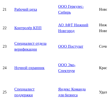
ООО Геркулес-
21
Рабочий цеха
Ново
Сибирь
АО АФТ Нижний
Нижн
22
Контролёр КПП
Новгород
Новг
Специалист отдела
23
ООО Постулат
Сочи
верификации
ООО Эко-
24
Ночной охранник
Красн
Спектрум
Специалист
Яндекс Команда
25
Удалё
поддержки
для бизнеса