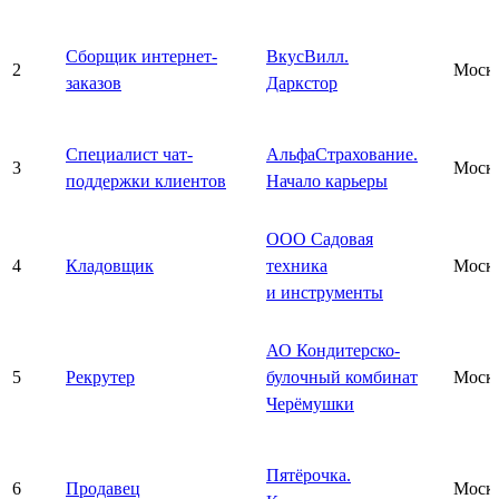
Сборщик интернет-
ВкусВилл.
2
Моск
заказов
Даркстор
Специалист чат-
АльфаСтрахование.
3
Моск
поддержки клиентов
Начало карьеры
ООО Садовая
4
Кладовщик
техника
Моск
и инструменты
АО Кондитерско-
5
Рекрутер
булочный комбинат
Моск
Черёмушки
Пятёрочка.
6
Продавец
Моск