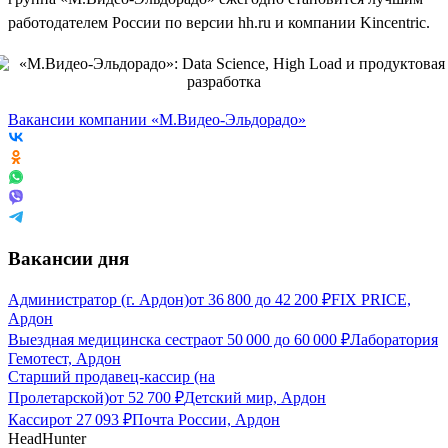
работодателем России по версии hh.ru и компании Kincentric.
Вакансии компании «М.Видео-Эльдорадо»
Вакансии дня
Администратор (г. Ардон)
от
36 800
до
42 200
₽
FIX PRICE,
Ардон
Выездная медицинска сестра
от
50 000
до
60 000
₽
Лаборатория
Гемотест, Ардон
Старший продавец-кассир (на
Пролетарской)
от
52 700
₽
Детский мир, Ардон
Кассир
от
27 093
₽
Почта России, Ардон
HeadHunter