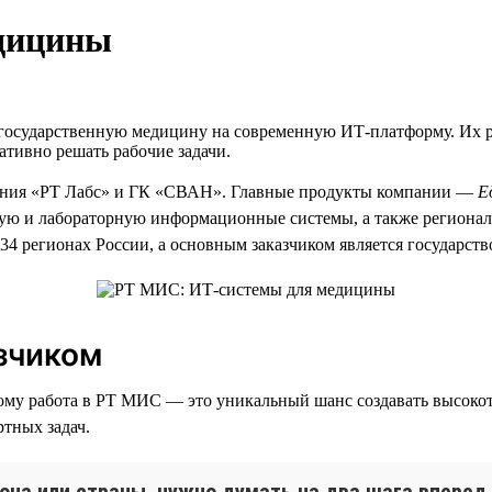
дицины
государственную медицину на современную ИТ-платформу. Их р
тивно решать рабочие задачи.
ния «РТ Лабс» и ГК «СВАН». Главные продукты компании —
Е
ую и лабораторную информационные системы, а также региона
4 регионах России, а основным заказчиком является государств
зчиком
ому работа в РТ МИС — это уникальный шанс создавать высоко
ртных задач.
она или страны, нужно думать на два шага вперед