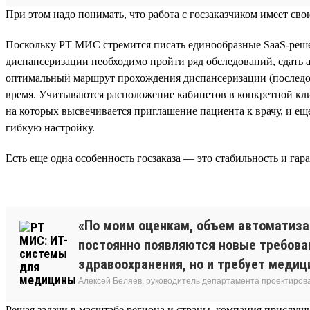
При этом надо понимать, что работа с госзаказчиком имеет с
Поскольку РТ МИС стремится писать единообразные SaaS-реше
диспансеризации необходимо пройти ряд обследований, сдать а
оптимальный маршрут прохождения диспансеризации (последова
время. Учитываются расположение кабинетов в конкретной кл
на которых высвечивается приглашение пациента к врачу, и е
гибкую настройку.
Есть еще одна особенность госзаказа — это стабильность и гар
«По моим оценкам, объем автоматизац
постоянно появляются новые требова
здравоохранения, но и требует медиц
Алексей Беляев, руководитель департамента проектирова
Решая задачи в масштабе региона и страны, компания прислуш