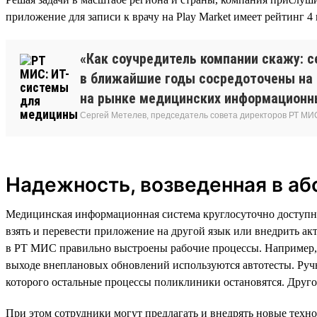
приложение для записи к врачу на Play Market имеет рейтинг 4 
«Как соучредитель компании скажу: с
в ближайшие годы сосредоточены на 
на рынке медицинских информационны
Сергей Метелев, председатель совета директоров РТ МИ
Надежность, возведенная в а
Медицинская информационная система круглосуточно доступна 
взять и перевести приложение на другой язык или внедрить а
в РТ МИС правильно выстроены рабочие процессы. Например, р
выходе внеплановых обновлений используются автотесты. Руч
которого остальные процессы поликлиники остановятся. Друго
При этом сотрудники могут предлагать и внедрять новые тех