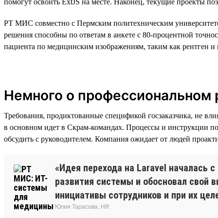
помогут освоить ExtJS на месте. Наконец, текущие проекты по
РТ МИС совместно с Пермским политехническим университето
решения способны по ответам в анкете с 80-процентной точно
пациента по медицинским изображениям, таким как рентген и 
Немного о профессиональном р
Требования, продиктованные спецификой госзаказчика, не вли
в основном идет в Скрам-командах. Процессы и инструкции по
обсудить с руководителем. Компания ожидает от людей проакти
«Идея перехода на Laravel началась 
развития системы и обосновал свой в
инициативы сотрудников и при их цел
Юлия Тарасова, HR