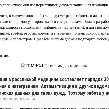
вою специфику: обилие нормативной документации и отличающиес
ния, в системе должна быть предусмотрена гибкость и адаптив
нализы, проконсультироваться со специалистами. Задача разраб
тельность прохождения кабинетов пациентами), и дать возможн
инике, график работы, нормативы времени приема одного пацие
ще сотни параметров. При этом система должна подходить любо
антии.
ии в российской медицине составляет порядка 30% 
ния к интеграциям. Автоматизация в других ведо
инских данных для своих нужд. Поэтому работа у на
ния и контроля качества
ивается и к мнению отдельных пользователей — это позволяет 