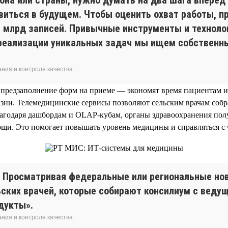
явиться в будущем. Чтобы оценить охват работы, пр
 1 млрд записей. Привычные инструменты и техноло
 реализации уникальных задач мы ищем собственн
ния и контроля качества
 предзаполнение форм на приеме — экономят время пациентам и
зни. Телемедицинские сервисы позволяют сельским врачам соб
лагодаря дашбордам и OLAP-кубам, органы здравоохранения пол
щи. Это помогает повышать уровень медицины и справляться с
. Просматривая федеральные или региональные нов
ельских врачей, которые собирают консилиум с вед
дукты».
ния и контроля качества