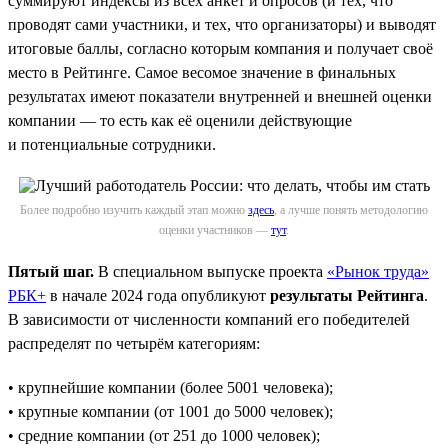
суммируют индексы из всех анкет и опросов (и тех, что
проводят сами участники, и тех, что организаторы) и выводят
итоговые баллы, согласно которым компания и получает своё
место в Рейтинге. Самое весомое значение в финальных
результатах имеют показатели внутренней и внешней оценки
компании — то есть как её оценили действующие
и потенциальные сотрудники.
Более подробно изучить каждый этап можно
здесь
, а лучше понять методологию
оценки участников —
тут
.
Пятый шаг.
В специальном выпуске проекта
«Рынок труда»
РБК+
в начале 2024 года опубликуют
результаты Рейтинга
.
В зависимости от численности компаний его победителей
распределят по четырём категориям:
• крупнейшие компании (более 5001 человека);
• крупные компании (от 1001 до 5000 человек);
• средние компании (от 251 до 1000 человек);