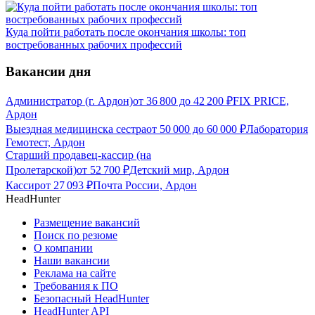
Куда пойти работать после окончания школы: топ
востребованных рабочих профессий
Вакансии дня
Администратор (г. Ардон)
от
36 800
до
42 200
₽
FIX PRICE,
Ардон
Выездная медицинска сестра
от
50 000
до
60 000
₽
Лаборатория
Гемотест, Ардон
Старший продавец-кассир (на
Пролетарской)
от
52 700
₽
Детский мир, Ардон
Кассир
от
27 093
₽
Почта России, Ардон
HeadHunter
Размещение вакансий
Поиск по резюме
О компании
Наши вакансии
Реклама на сайте
Требования к ПО
Безопасный HeadHunter
HeadHunter API