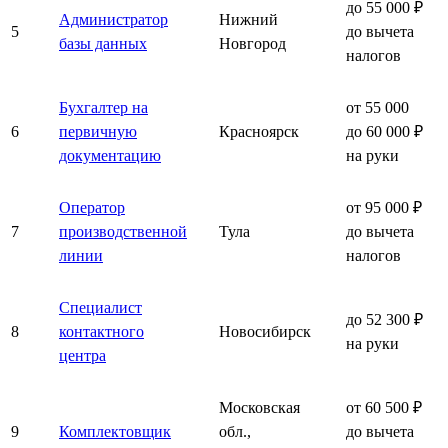
до 55 000 ₽
Администратор
Нижний
5
до вычета
базы данных
Новгород
налогов
Бухгалтер на
от 55 000
6
первичную
Красноярск
до 60 000 ₽
документацию
на руки
Оператор
от 95 000 ₽
7
производственной
Тула
до вычета
линии
налогов
Специалист
до 52 300 ₽
8
контактного
Новосибирск
на руки
центра
Московская
от 60 500 ₽
9
Комплектовщик
обл.,
до вычета