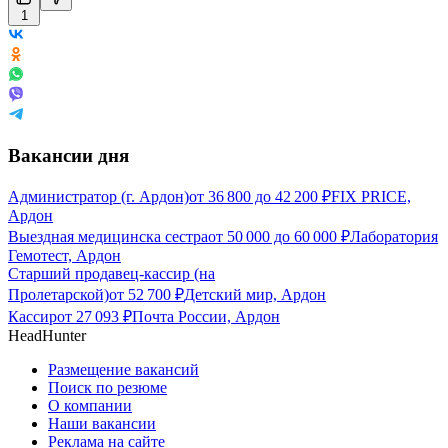
1
Вакансии дня
Администратор (г. Ардон)
от
36 800
до
42 200
₽
FIX PRICE,
Ардон
Выездная медицинска сестра
от
50 000
до
60 000
₽
Лаборатория
Гемотест, Ардон
Старший продавец-кассир (на
Пролетарской)
от
52 700
₽
Детский мир, Ардон
Кассир
от
27 093
₽
Почта России, Ардон
HeadHunter
Размещение вакансий
Поиск по резюме
О компании
Наши вакансии
Реклама на сайте