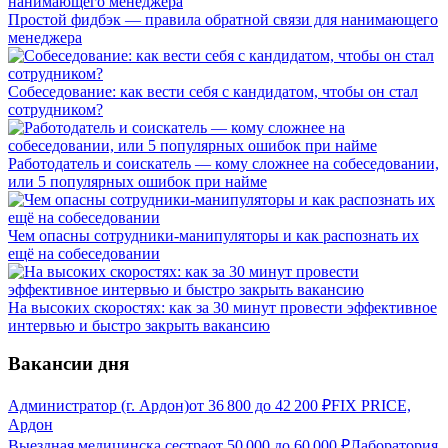
Простой фидбэк — правила обратной связи для нанимающего
менеджера
Собеседование: как вести себя с кандидатом, чтобы он стал
сотрудником?
Работодатель и соискатель — кому сложнее на собеседовании,
или 5 популярных ошибок при найме
Чем опасны сотрудники-манипуляторы и как распознать их
ещё на собеседовании
На высоких скоростях: как за 30 минут провести эффективное
интервью и быстро закрыть вакансию
Вакансии дня
Администратор (г. Ардон)
от
36 800
до
42 200
₽
FIX PRICE,
Ардон
Выездная медицинска сестра
от
50 000
до
60 000
₽
Лаборатория