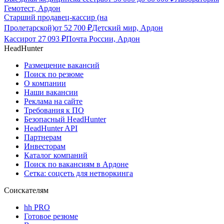
Гемотест, Ардон
Старший продавец-кассир (на
Пролетарской)
от
52 700
₽
Детский мир, Ардон
Кассир
от
27 093
₽
Почта России, Ардон
HeadHunter
Размещение вакансий
Поиск по резюме
О компании
Наши вакансии
Реклама на сайте
Требования к ПО
Безопасный HeadHunter
HeadHunter API
Партнерам
Инвесторам
Каталог компаний
Поиск по вакансиям в Ардоне
Сетка: соцсеть для нетворкинга
Соискателям
hh PRO
Готовое резюме