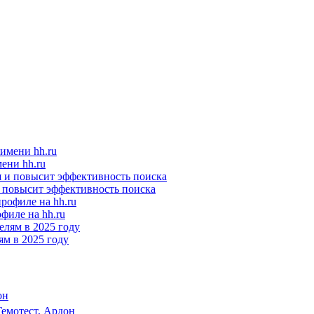
ени hh.ru
и повысит эффективность поиска
филе на hh.ru
м в 2025 году
он
Гемотест, Ардон