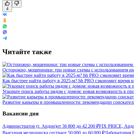
4
Читайте также
Осторожно, мошенники: три новые схемы с использованием им
Как быстрее найти работу в 2025-м? hh PRO сэкономит время 
Ускорьте поиск работы рядом с домом: новая возможность в про
Развитие карьеры в промышленности: рекомендации соискателя
Вакансии дня
Администратор (г. Ардон)
от
36 800
до
42 200
₽
FIX PRICE, Ард
Выездная медицинска сестра
от
50 000
до
60 000
₽
Лаборатория 