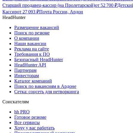
Старший продавец-кассир (на Пролетарской)
от
52 700
₽
Детски
Кассир
от
27 093
₽
Почта России, Ардон
HeadHunter
Размещение вакансий
Поиск по резюме
О компании
Наши вакансии
Реклама на сайте
Требования к ПО
Безопасный HeadHunter
HeadHunter API
Партнерам
Инвесторам
Каталог компаний
Поиск по вакансиям в Ардоне
Сетка: соцсеть для нетворкинга
Соискателям
hh PRO
Готовое резюме
Все сервисы
Хочу у вас работать