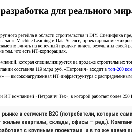
 разработка для реального мир
крупного ретейла в области строительства и DIY. Специфика пр
я часть Machine Learning и Data Science, проектирование микр
 заметно влиять на конечный продукт, видеть результаты своей 
е тем, что есть ИТ-корпорациях.
мпаний, которая специализируется на продаже строительных то
пании составила 119 млрд руб. «Петрович» входит в
топ-200 ко
ом» — высоконагруженная ИТ-инфраструктура с распределенным
й ИТ-компанией «Петрович-Тех», в которой работает более 250
 рынке в сегменте B2C (потребители, которые сами
 жилые кварталы, склады, офисы — ред.). Компан
, работает с крупными проектами, и в то же врем