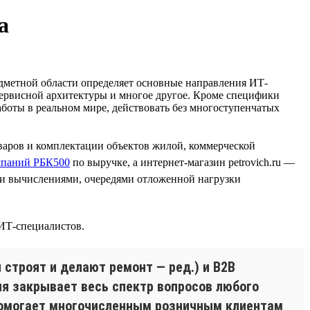
а
едметной области определяет основные направления ИТ-
осервисной архитектуры и многое другое. Кроме специфики
работы в реальном мире, действовать без многоступенчатых
варов и комплектации объектов жилой, коммерческой
мпаний РБК500
по выручке, а интернет-магазин petrovich.ru —
и вычислениями, очередями отложенной нагрузки
 ИТ-специалистов.
 строят и делают ремонт — ред.) и B2B
ия закрывает весь спектр вопросов любого
я помогает многочисленным розничным клиентам