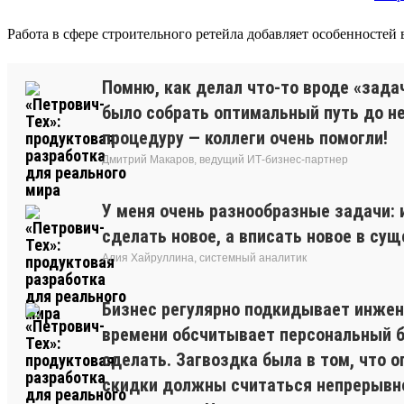
Работа в сфере строительного ретейла добавляет особенностей
Помню, как делал что-то вроде «зада
было собрать оптимальный путь до нес
процедуру — коллеги очень помогли!
Дмитрий Макаров, ведущий ИТ-бизнес-партнер
У меня очень разнообразные задачи:
сделать новое, а вписать новое в су
Алия Хайруллина, системный аналитик
Бизнес регулярно подкидывает инжене
времени обсчитывает персональный бо
сделать. Загвоздка была в том, что 
скидки должны считаться непрерывно.