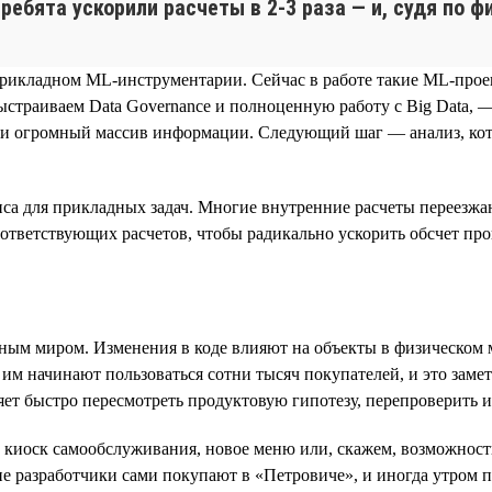
 ребята ускорили расчеты в 2‑3 раза — и, судя по 
прикладном ML‑инструментарии. Сейчас в работе такие ML‑прое
ыстраиваем Data Governance и полноценную работу с Big Data, 
рали огромный массив информации. Следующий шаг — анализ, к
са для прикладных задач. Многие внутренние расчеты переезжаю
ответствующих расчетов, чтобы радикально ускорить обсчет про
льным миром. Изменения в коде влияют на объекты в физическом 
им начинают пользоваться сотни тысяч покупателей, и это заме
яет быстро пересмотреть продуктовую гипотезу, перепроверить 
 киоск самообслуживания, новое меню или, скажем, возможность
е разработчики сами покупают в «Петровиче», и иногда утром п