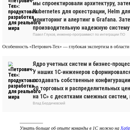
мы спроектировали архитектуру, зате
Kubernetes для оркестрации, Helm дл
мониторинг и алертинг в Grafana. За
производительную надежную систему и
Павел Глухов, инженер-программист по интеграции ПО
Особенность «Петрович-Тех» — глубокая экспертиза в области
Ядро учетных систем и бизнес-процес
У наших 1С-инженеров сформировался
создавать собственные конфигурации
20 торговых и распределительных це
на 1С» с десятками смежных систем, 
Влад Бердичевский
__________
Узнать больше об опыте команды в 1С можно на
Хабр