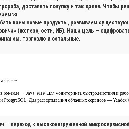
прораба, доставить покупку и так далее. Чтобы ре
маемся.
абатываем новые продукты, развиваем существу
вича» (железо, сети, ИБ). Наша цель — оцифроват
финансы, торговлю и остальные.
м стеком.
t, в бэкенде — Java, PHP. Для мониторинга быстродействия и рабо
PostgreSQL. Для развертывания облачных сервисов — Yandex C
ач — переход к высоконагруженной микросервисной