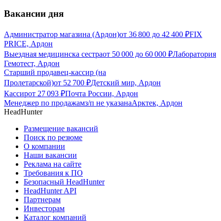
Вакансии дня
Администратор магазина (Ардон)
от
36 800
до
42 400
₽
FIX
PRICE, Ардон
Выездная медицинска сестра
от
50 000
до
60 000
₽
Лаборатория
Гемотест, Ардон
Старший продавец-кассир (на
Пролетарской)
от
52 700
₽
Детский мир, Ардон
Кассир
от
27 093
₽
Почта России, Ардон
Менеджер по продажам
з/п не указана
Арктек, Ардон
HeadHunter
Размещение вакансий
Поиск по резюме
О компании
Наши вакансии
Реклама на сайте
Требования к ПО
Безопасный HeadHunter
HeadHunter API
Партнерам
Инвесторам
Каталог компаний