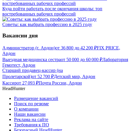
Куда пойти работать после окончания школы: топ
востребованных рабочих профессий
Советы: как выбрать профессию в 2025 году
Вакансии дня
Администратор (г. Ардон)
от
36 800
до
42 200
₽
FIX PRICE,
Ардон
Выездная медицинска сестра
от
50 000
до
60 000
₽
Лаборатория
Гемотест, Ардон
Старший продавец-кассир (на
Пролетарской)
от
52 700
₽
Детский мир, Ардон
Кассир
от
27 093
₽
Почта России, Ардон
HeadHunter
Размещение вакансий
Поиск по резюме
О компании
Наши вакансии
Реклама на сайте
Требования к ПО
Безопасный HeadHunter