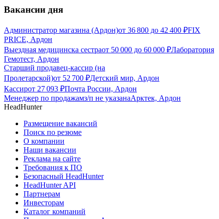
Вакансии дня
Администратор магазина (Ардон)
от
36 800
до
42 400
₽
FIX
PRICE, Ардон
Выездная медицинска сестра
от
50 000
до
60 000
₽
Лаборатория
Гемотест, Ардон
Старший продавец-кассир (на
Пролетарской)
от
52 700
₽
Детский мир, Ардон
Кассир
от
27 093
₽
Почта России, Ардон
Менеджер по продажам
з/п не указана
Арктек, Ардон
HeadHunter
Размещение вакансий
Поиск по резюме
О компании
Наши вакансии
Реклама на сайте
Требования к ПО
Безопасный HeadHunter
HeadHunter API
Партнерам
Инвесторам
Каталог компаний