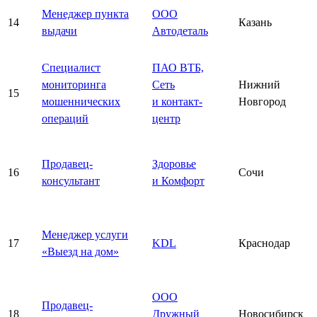
Менеджер пункта
ООО
14
Казань
выдачи
Автодеталь
Специалист
ПАО ВТБ,
мониторинга
Сеть
Нижний
15
мошеннических
и контакт-
Новгород
операций
центр
Продавец-
Здоровье
16
Сочи
консультант
и Комфорт
Менеджер услуги
17
KDL
Краснодар
«Выезд на дом»
ООО
Продавец-
18
Дружный
Новосибирск