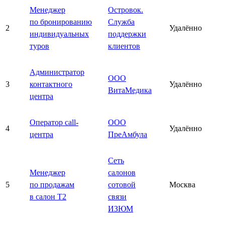
Менеджер
Островок.
по бронированию
Служба
2
Удалённо
индивидуальных
поддержки
туров
клиентов
Администратор
ООО
3
контактного
Удалённо
ВитаМедика
центра
Оператор call-
ООО
4
Удалённо
центра
ПреАмбула
Сеть
Менеджер
салонов
5
по продажам
сотовой
Москва
в салон T2
связи
ИЗЮМ