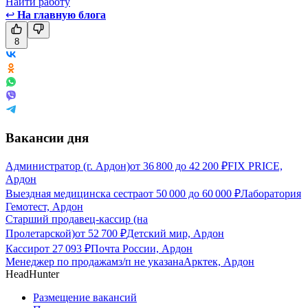
Найти работу
↩
На главную блога
8
Вакансии дня
Администратор (г. Ардон)
от
36 800
до
42 200
₽
FIX PRICE,
Ардон
Выездная медицинска сестра
от
50 000
до
60 000
₽
Лаборатория
Гемотест, Ардон
Старший продавец-кассир (на
Пролетарской)
от
52 700
₽
Детский мир, Ардон
Кассир
от
27 093
₽
Почта России, Ардон
Менеджер по продажам
з/п не указана
Арктек, Ардон
HeadHunter
Размещение вакансий