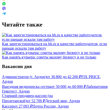
Читайте также
Как зарегистрироваться на hh.ru в качестве работодателя, если
раньше искали там работу
Как нанять курьера: советы малому бизнесу и не только
Вакансии дня
Администратор (г. Ардон)
от
36 800
до
42 200
₽
FIX PRICE,
Ардон
Выездная медицинска сестра
от
50 000
до
60 000
₽
Лаборатория
Гемотест, Ардон
Старший продавец-кассир (на
Пролетарской)
от
52 700
₽
Детский мир, Ардон
Кассир
от
27 093
₽
Почта России, Ардон