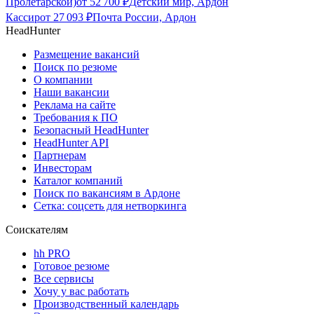
Пролетарской)
от
52 700
₽
Детский мир, Ардон
Кассир
от
27 093
₽
Почта России, Ардон
HeadHunter
Размещение вакансий
Поиск по резюме
О компании
Наши вакансии
Реклама на сайте
Требования к ПО
Безопасный HeadHunter
HeadHunter API
Партнерам
Инвесторам
Каталог компаний
Поиск по вакансиям в Ардоне
Сетка: соцсеть для нетворкинга
Соискателям
hh PRO
Готовое резюме
Все сервисы
Хочу у вас работать
Производственный календарь