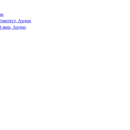
он
Гемотест, Ардон
й мир, Ардон