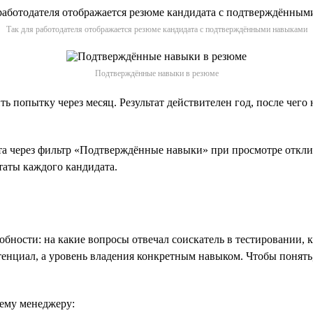
Так для работодателя отображается резюме кандидата с подтверждёнными навыками
Подтверждённые навыки в резюме
ить попытку через месяц. Результат действителен год, после че
 через фильтр «Подтверждённые навыки» при просмотре отклик
таты каждого кандидата.
бности: на какие вопросы отвечал соискатель в тестировании, ка
нциал, а уровень владения конкретным навыком. Чтобы понять, 
ему менеджеру: