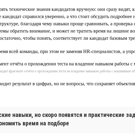
ять технические знания кандидатов вручную: они сразу видят, 
 кандидат справился уверенно, а что стоит обсудить подробнее 
руктуре, благодаря чему навыки проще сравнивать, а проверка 
темы обратить внимание, и может не тратить время на лишние в
достаточно, чтобы понять, соответствует ли кандидат базовым т
емя всей команды, при этом не заменяя HR-специалистов, а упро
лядит фрагмент отчёта о прохождении теста на владение навыком работы с машинным о
видит результат в цифрах, но не вопросы, что сохраняет объект
ские навыки, но скоро появятся и практические за
ономить время на подборе