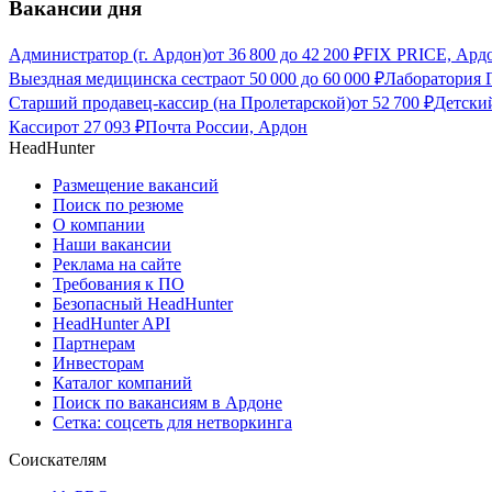
Вакансии дня
Администратор (г. Ардон)
от
36 800
до
42 200
₽
FIX PRICE, Ард
Выездная медицинска сестра
от
50 000
до
60 000
₽
Лаборатория 
Старший продавец-кассир (на Пролетарской)
от
52 700
₽
Детски
Кассир
от
27 093
₽
Почта России, Ардон
HeadHunter
Размещение вакансий
Поиск по резюме
О компании
Наши вакансии
Реклама на сайте
Требования к ПО
Безопасный HeadHunter
HeadHunter API
Партнерам
Инвесторам
Каталог компаний
Поиск по вакансиям в Ардоне
Сетка: соцсеть для нетворкинга
Соискателям