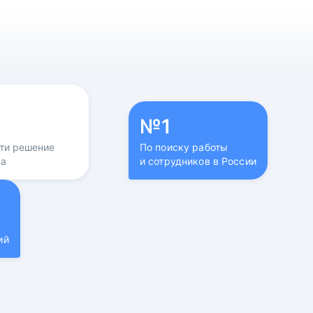
№1
йти решение
По поиску работы
са
и сотрудников в России
ий