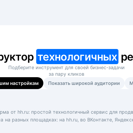
руктор
технологичных
ре
Подберите инструмент для своей
бизнес-задачи
за пару кликов
шим настройкам
Показать широкой аудитории
М
я
 рекрутер
рма от hh.ru: простой технологичный сервис для прод
 для вакансий на главной странице hh.ru. Увеличивает
под ключ. Решите, сколько кандидатов и когда вам нуж
а на разных площадках: на hh.ru, во ВКонтакте, Яндек
ологи, рекрутеры и проектные менеджеры hh.ru с цел
тов