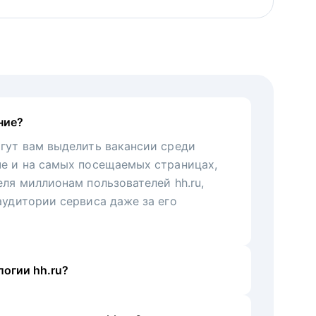
ние?
гут вам выделить вакансии среди
че и на самых посещаемых страницах,
еля миллионам пользователей hh.ru,
аудитории сервиса даже за его
огии hh.ru?