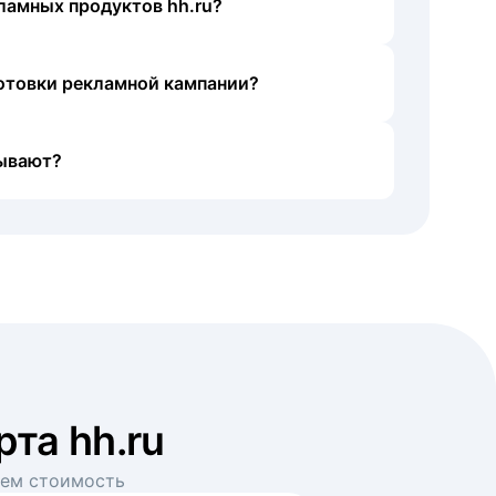
ламных продуктов hh.ru?
готовки рекламной кампании?
ывают?
рта hh.ru
аем стоимость