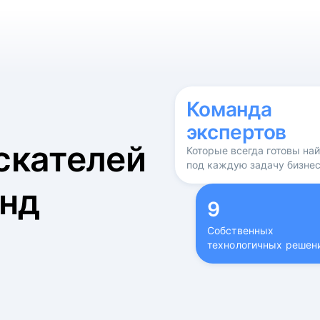
б
Команда
экспертов
скателей
Которые всегда готовы на
под каждую задачу бизне
нд
9
Собственных
технологичных решен