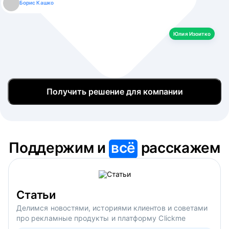
Борис Кашко
Юлия Изоитко
Александр Кулагин
Даниил Макаров
Екатерина Лазаренко
Юлия Изоитко
Получить решение для компании
Поддержим и
всё
расскажем
Статьи
Делимся новостями, историями клиентов и советами
про рекламные продукты и платформу Clickme