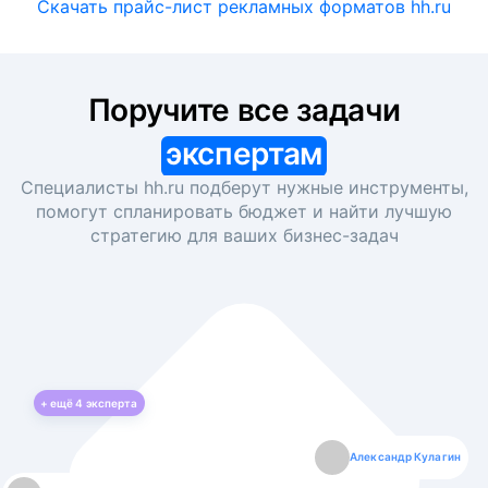
Скачать прайс-лист рекламных форматов hh.ru
Поручите все задачи
экспертам
Специалисты hh.ru подберут нужные инструменты,
помогут спланировать бюджет и найти лучшую
стратегию для ваших
бизнес-задач
+ ещё
4
эксперта
Екатерина Лазаренко
Александр Кулагин
Даниил Макаров
Борис Кашко
Юлия Изоитко