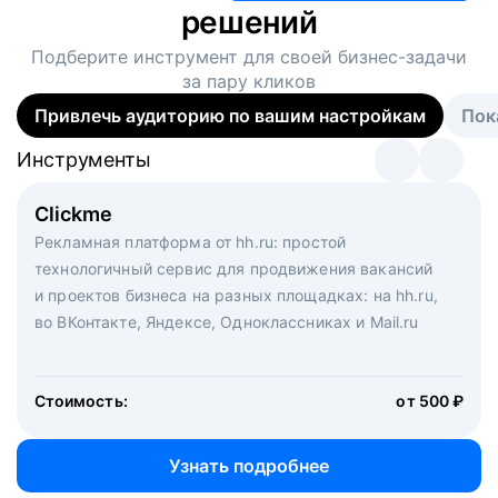
решений
Подберите инструмент для своей
бизнес-задачи
за пару кликов
Привлечь аудиторию по вашим настройкам
Пок
Инструменты
Инструменты
Инструменты
Виртуальный рекрутер
Clickme
Вакансия дня
Массовый подбор под ключ. Решите, сколько
Рекламная платформа от hh.ru: простой
Рекламный формат для вакансий на главной странице
кандидатов и когда вам нужно, и за дело возьмутся
технологичный сервис для продвижения вакансий
hh.ru. Увеличивает количество откликов
маркетологи, рекрутеры и проектные менеджеры
и проектов бизнеса на разных площадках: на hh.ru,
hh.ru с целым набором digital-инструментов
во ВКонтакте, Яндексе, Одноклассниках и Mail.ru
Стоимость:
от 200 000 ₽
Узнать подробнее
Стоимость:
от 500 ₽
Узнать подробнее
Узнать подробнее