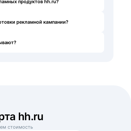
ламных продуктов hh.ru?
готовки рекламной кампании?
ывают?
рта hh.ru
аем стоимость