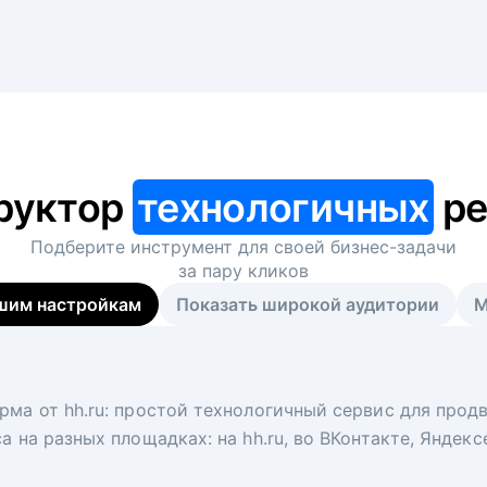
руктор
технологичных
ре
Подберите инструмент для своей
бизнес-задачи
за пару кликов
шим настройкам
Показать широкой аудитории
М
я
 рекрутер
рма от hh.ru: простой технологичный сервис для прод
 для вакансий на главной странице hh.ru. Увеличивает
под ключ. Решите, сколько кандидатов и когда вам нуж
а на разных площадках: на hh.ru, во ВКонтакте, Яндек
ологи, рекрутеры и проектные менеджеры hh.ru с цел
тов