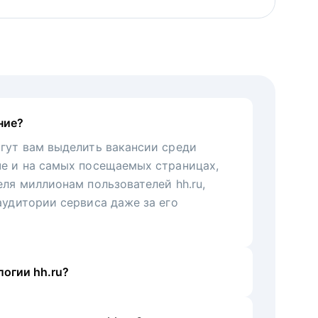
ние?
гут вам выделить вакансии среди
че и на самых посещаемых страницах,
еля миллионам пользователей hh.ru,
аудитории сервиса даже за его
огии hh.ru?