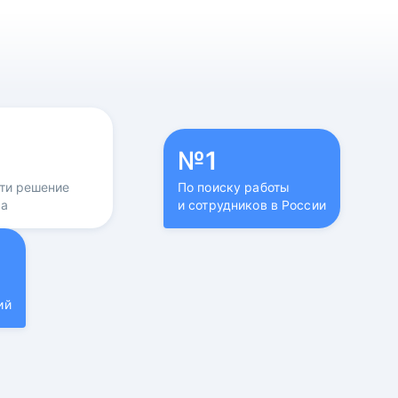
№1
йти решение
По поиску работы
са
и сотрудников в России
ий