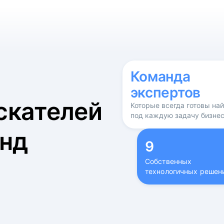
б
Команда
экспертов
скателей
Которые всегда готовы на
под каждую задачу бизне
нд
9
Собственных
технологичных решен