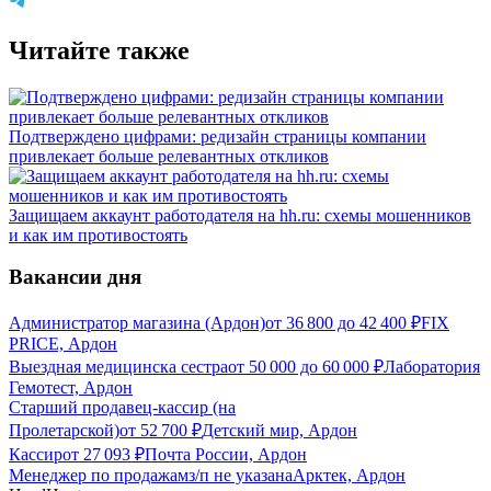
Читайте также
Подтверждено цифрами: редизайн страницы компании
привлекает больше релевантных откликов
Защищаем аккаунт работодателя на hh.ru: схемы мошенников
и как им противостоять
Вакансии дня
Администратор магазина (Ардон)
от
36 800
до
42 400
₽
FIX
PRICE, Ардон
Выездная медицинска сестра
от
50 000
до
60 000
₽
Лаборатория
Гемотест, Ардон
Старший продавец-кассир (на
Пролетарской)
от
52 700
₽
Детский мир, Ардон
Кассир
от
27 093
₽
Почта России, Ардон
Менеджер по продажам
з/п не указана
Арктек, Ардон