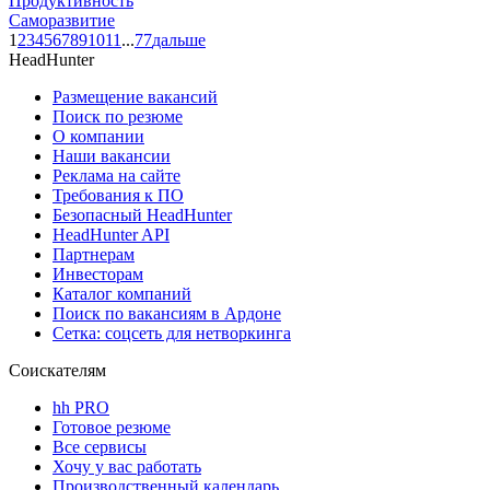
Продуктивность
Саморазвитие
1
2
3
4
5
6
7
8
9
10
11
...
77
дальше
HeadHunter
Размещение вакансий
Поиск по резюме
О компании
Наши вакансии
Реклама на сайте
Требования к ПО
Безопасный HeadHunter
HeadHunter API
Партнерам
Инвесторам
Каталог компаний
Поиск по вакансиям в Ардоне
Сетка: соцсеть для нетворкинга
Соискателям
hh PRO
Готовое резюме
Все сервисы
Хочу у вас работать
Производственный календарь