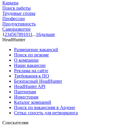
Карьера
Поиск работы
Трудовые споры
Профессии
Продуктивность
Саморазвитие
1
2
3
4
5
6
7
8
9
10
11
...
16
дальше
HeadHunter
Размещение вакансий
Поиск по резюме
О компании
Наши вакансии
Реклама на сайте
Требования к ПО
Безопасный HeadHunter
HeadHunter API
Партнерам
Инвесторам
Каталог компаний
Поиск по вакансиям в Ардоне
Сетка: соцсеть для нетворкинга
Соискателям