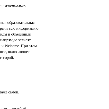
 и максимально
нная образовательная
собрали всю информацию
анды и объединили
 напрямую зависят
 и Welcome. При этом
жение, включающее
тегорий.
даже самой,
ьного — каждый