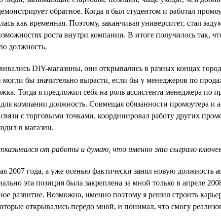
демонстрирует обратное. Когда я был студентом и работал промо
ась как временная. Поэтому, заканчивая университет, стал заду
возможностях роста внутри компании. В итоге получилось так, чт
ую должность.
звивались DIY-магазины, они открывались в разных концах город
 могли бы значительно вырасти, если бы у менеджеров по прод
жка. Тогда я предложил себя на роль ассистента менеджера по 
 для компании должность. Совмещая обязанности промоутера и а
 связи с торговыми точками, координировал работу других пром
одил в магазин.
отказывался от работы и думаю, что именно это сыграло ключеву
мая 2007 года, а уже осенью фактически занял новую должность 
ально эта позиция была закреплена за мной только в апреле 200
ное развитие. Возможно, именно поэтому я решил строить карье
оторые открывались передо мной, и понимал, что смогу реализова