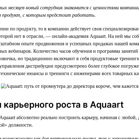
вых месяцев новый сотрудник знакомится с ценностями компании
в продукт, с которым предстоит работать.
ении по продукту, то в компании действует своя специализирова
оторой нет в отрасли, — онлайн-академия Aquaart. На ней мы 
асштабном опыте продвижения и успешных продажах нашей ком
ных вебинаров. Количество часов обучения и программа занятий
овичка, но традиционно включают в себя продуктовые тренинги
я управления дистрибуции предусмотрено более глубокое погру
технические нюансы и тренинги с инженерами всех товарных ка
 карьерного роста в Aquaart
Aquaart абсолютно реально построить карьеру, начиная с любой, 
ной» должности.
 возможности как для вертикального роста, так и горизонтал