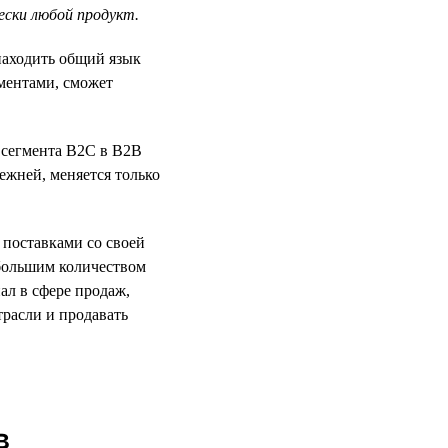
ески любой продукт.
находить общий язык
ментами, сможет
з сегмента B2C в B2B
ежней, меняется только
 поставками со своей
 большим количеством
ал в сфере продаж,
расли и продавать
в