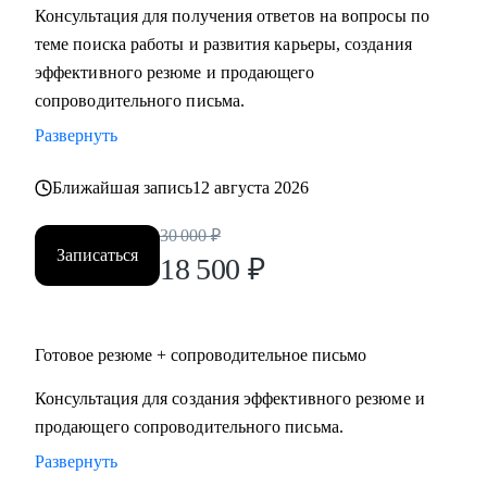
Консультация для получения ответов на вопросы по
Мидл и топ руководители.
теме поиска работы и развития карьеры, создания
• CEO/Генеральный директор
эффективного резюме и продающего
• Операционный директор/Исполнительный директор
сопроводительного письма.
• Коммерческий директор/Директор по продажам
Развернуть
• CFO/ Финансовый директор
• Технический директор
Ближайшая запись
12 августа 2026
• Директор по производству
• ИТ-директор
30 000
₽
• Директор по логистике и закупкам
Записаться
18 500
₽
• Директор по стратегическому развитию
• Директор по качеству
Готовое резюме + сопроводительное письмо
Для своих клиентов я — Карьерный доктор, который
поможет «диагностировать и вылечить» проблемы в
Консультация для создания эффективного резюме и
области профессионального развития: выявить сильные
продающего сопроводительного письма.
стороны и зоны роста, понять личную профессиональную
Развернуть
уникальность, найти оптимальное и актуальное решение, а