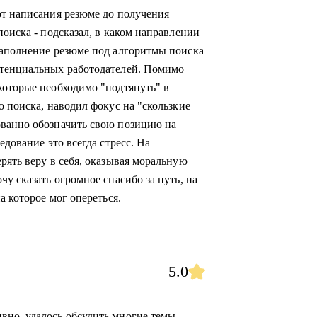
от написания резюме до получения
поиска - подсказал, в каком направлении
наполнение резюме под алгоритмы поиска
отенциальных работодателей. Помимо
которые необходимо "подтянуть" в
о поиска, наводил фокус на "скользкие
ованно обозначить свою позицию на
едование это всегда стресс. На
рять веру в себя, оказывая моральную
чу сказать огромное спасибо за путь, на
а которое мог опереться.
5.0
но, удалось обсудить многие темы.