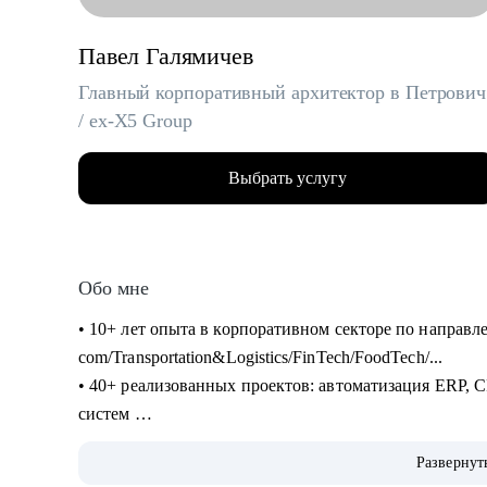
Павел Галямичев
Главный корпоративный архитектор в Петрович
/ ex-X5 Group
Выбрать услугу
Обо мне
• 10+ лет опыта в корпоративном секторе по направл
com/Transportation&Logistics/FinTech/FoodTech/...
• 40+ реализованных проектов: автоматизация ERP
систем
• 200+ часов аудита B2B: реальная практика и пони
Развернут
• 400+ собеседований проведенных для того, чтобы с