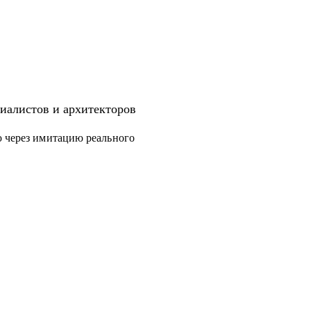
иалистов и архитекторов
ю через имитацию реального
дготовка к собеседованиям.
уровня.