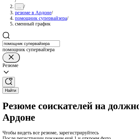
/
/
...
резюме в Ардоне
/
помощник супервайзера
/
сменный график
помощник супервайзера
Резюме
Найти
Резюме соискателей на должн
Ардоне
Чтобы видеть все резюме, зарегистрируйтесь
После регистрации покажем ещё 1 и откроем фото