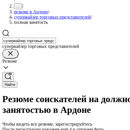
/
/
...
резюме в Ардоне
/
супервайзер торговых представителей
/
полная занятость
супервайзер торговых представителей
Резюме
Найти
Резюме соискателей на должно
занятостью в Ардоне
Чтобы видеть все резюме, зарегистрируйтесь
После регистрации покажем ещё 4 и откроем фото