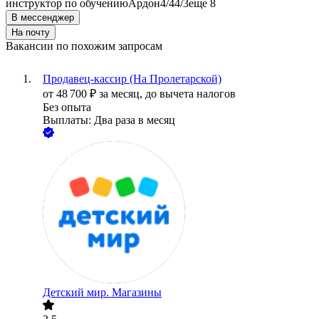
инструктор по обучению
Ардон
4/4
4/3
еще 8
В мессенджер
На почту
Вакансии по похожим запросам
Продавец-кассир (На Пролетарской)
от
48 700
₽
за месяц,
до вычета налогов
Без опыта
Выплаты: Два раза в месяц
Детский мир. Магазины