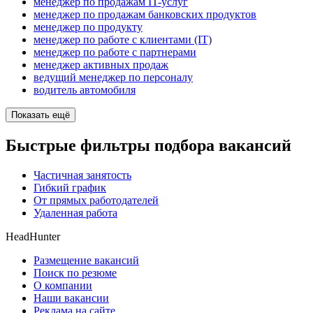
менеджер по продажам IT-услуг
менеджер по продажам банковских продуктов
менеджер по продукту
менеджер по работе с клиентами (IT)
менеджер по работе с партнерами
менеджер активных продаж
ведущий менеджер по персоналу
водитель автомобиля
Показать ещё
Быстрые фильтры подбора вакансий
Частичная занятость
Гибкий график
От прямых работодателей
Удаленная работа
HeadHunter
Размещение вакансий
Поиск по резюме
О компании
Наши вакансии
Реклама на сайте