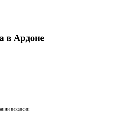
а в Ардоне
сании вакансии