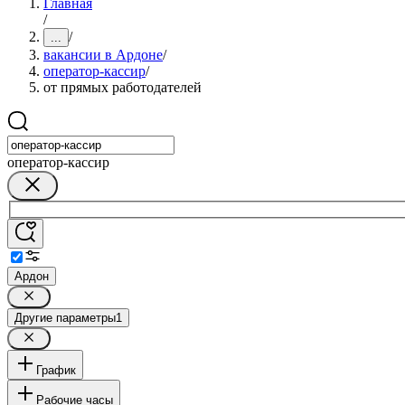
Главная
/
/
...
вакансии в Ардоне
/
оператор-кассир
/
от прямых работодателей
оператор-кассир
Ардон
Другие параметры
1
График
Рабочие часы