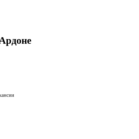
 Ардоне
акансии