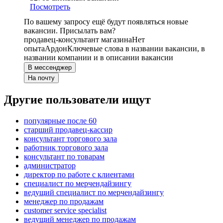
Посмотреть
По вашему запросу ещё будут появляться новые
вакансии. Присылать вам?
продавец-консультант магазина
Нет
опыта
Ардон
Ключевые слова в названии вакансии, в
названии компании и в описании вакансии
В мессенджер
На почту
Другие пользователи ищут
популярные после 60
старший продавец-кассир
консультант торгового зала
работник торгового зала
консультант по товарам
администратор
директор по работе с клиентами
специалист по мерчендайзингу
ведущий специалист по мерчендайзингу
менеджер по продажам
customer service specialist
ведущий менеджер по продажам