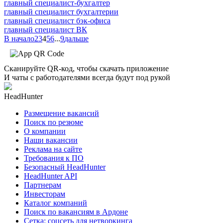
главный специалист-бухгалтер
главный специалист бухгалтерии
главный специалист бэк-офиса
главный специалист ВК
В начало
2
3
4
5
6
...
9
дальше
Сканируйте QR-код, чтобы скачать приложение
И чаты с работодателями всегда будут под рукой
HeadHunter
Размещение вакансий
Поиск по резюме
О компании
Наши вакансии
Реклама на сайте
Требования к ПО
Безопасный HeadHunter
HeadHunter API
Партнерам
Инвесторам
Каталог компаний
Поиск по вакансиям в Ардоне
Сетка: соцсеть для нетворкинга