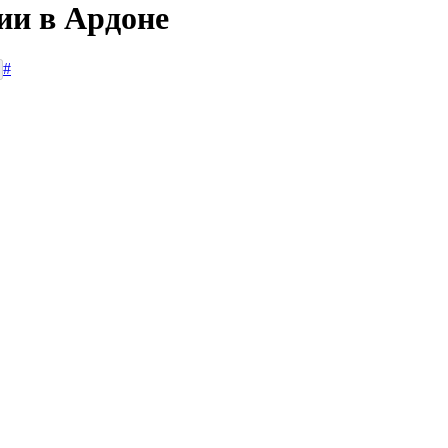
ии в Ардоне
#