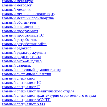
главный металлург
главный метролог
главный механик
главный механик по транспорту
главный механик производства
главный обогатитель
главный операционист
главный программист
главный программист 1С
главный разработчик
главный разработчик сайта
главный редактор
главный редактор журнала
главный редактор сайта
главный риск-менеджер
главный сварщик
главный системный администратор
главный системный аналитик
главный специалист
главный специалист 1С
главный специалист IT
главный специалист аналитического отдела
главный специалист архитектурно-строительного отдела
главный специалист АСУ ТП
главный специалист АХО