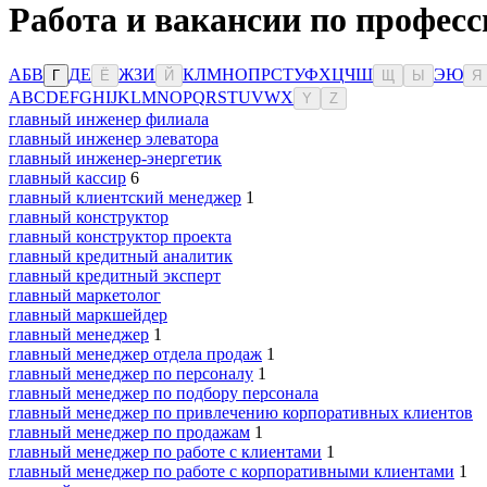
Работа и вакансии по професс
А
Б
В
Д
Е
Ж
З
И
К
Л
М
Н
О
П
Р
С
Т
У
Ф
Х
Ц
Ч
Ш
Э
Ю
Г
Ё
Й
Щ
Ы
Я
A
B
C
D
E
F
G
H
I
J
K
L
M
N
O
P
Q
R
S
T
U
V
W
X
Y
Z
главный инженер филиала
главный инженер элеватора
главный инженер-энергетик
главный кассир
6
главный клиентский менеджер
1
главный конструктор
главный конструктор проекта
главный кредитный аналитик
главный кредитный эксперт
главный маркетолог
главный маркшейдер
главный менеджер
1
главный менеджер отдела продаж
1
главный менеджер по персоналу
1
главный менеджер по подбору персонала
главный менеджер по привлечению корпоративных клиентов
главный менеджер по продажам
1
главный менеджер по работе с клиентами
1
главный менеджер по работе с корпоративными клиентами
1