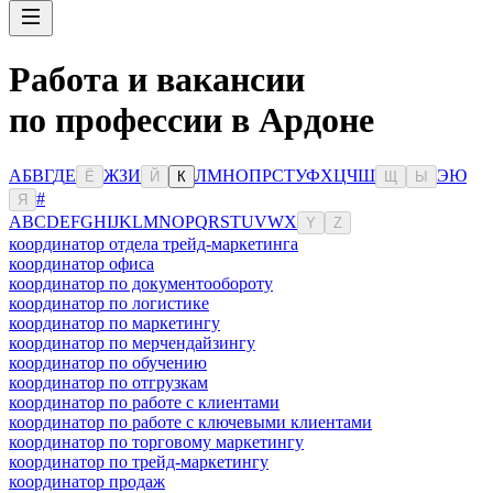
Работа и вакансии
по профессии в Ардоне
А
Б
В
Г
Д
Е
Ж
З
И
Л
М
Н
О
П
Р
С
Т
У
Ф
Х
Ц
Ч
Ш
Э
Ю
Ё
Й
К
Щ
Ы
#
Я
A
B
C
D
E
F
G
H
I
J
K
L
M
N
O
P
Q
R
S
T
U
V
W
X
Y
Z
координатор отдела трейд-маркетинга
координатор офиса
координатор по документообороту
координатор по логистике
координатор по маркетингу
координатор по мерчендайзингу
координатор по обучению
координатор по отгрузкам
координатор по работе с клиентами
координатор по работе с ключевыми клиентами
координатор по торговому маркетингу
координатор по трейд-маркетингу
координатор продаж