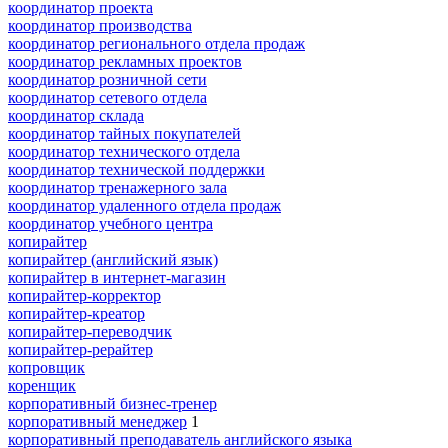
координатор проекта
координатор производства
координатор регионального отдела продаж
координатор рекламных проектов
координатор розничной сети
координатор сетевого отдела
координатор склада
координатор тайных покупателей
координатор технического отдела
координатор технической поддержки
координатор тренажерного зала
координатор удаленного отдела продаж
координатор учебного центра
копирайтер
копирайтер (английский язык)
копирайтер в интернет-магазин
копирайтер-корректор
копирайтер-креатор
копирайтер-переводчик
копирайтер-рерайтер
копровщик
коренщик
корпоративный бизнес-тренер
корпоративный менеджер
1
корпоративный преподаватель английского языка