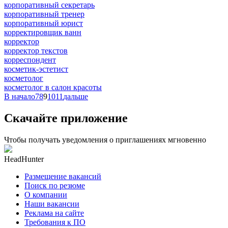
корпоративный секретарь
корпоративный тренер
корпоративный юрист
корректировщик ванн
корректор
корректор текстов
корреспондент
косметик-эстетист
косметолог
косметолог в салон красоты
В начало
7
8
9
10
11
дальше
Скачайте приложение
Чтобы получать уведомления о приглашениях мгновенно
HeadHunter
Размещение вакансий
Поиск по резюме
О компании
Наши вакансии
Реклама на сайте
Требования к ПО