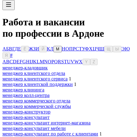
Работа и вакансии
по профессии в Ардоне
А
Б
В
Г
Д
Е
Ж
З
И
К
Л
Н
О
П
Р
С
Т
У
Ф
Х
Ц
Ч
Ш
Э
Ю
Ё
Й
М
Щ
Ы
#
Я
A
B
C
D
E
F
G
H
I
J
K
L
M
N
O
P
Q
R
S
T
U
V
W
X
Y
Z
менеджер-кладовщик
менеджер клиентского отдела
менеджер клиентского сервиса
1
менеджер клиентской поддержки
1
менеджер клининга
менеджер колл-центра
менеджер коммерческого отдела
менеджер коммерческой службы
менеджер-конструктор
менеджер-консультант
менеджер-консультант интернет-магазина
менеджер-консультант мебели
менеджер-консультант по работе с клиентами
1