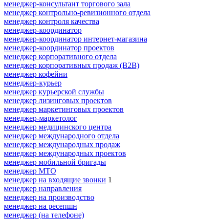
менеджер-консультант торгового зала
менеджер контрольно-ревизионного отдела
менеджер контроля качества
менеджер-координатор
менеджер-координатор интернет-магазина
менеджер-координатор проектов
менеджер корпоративного отдела
менеджер корпоративных продаж (B2B)
менеджер кофейни
менеджер-курьер
менеджер курьерской службы
менеджер лизинговых проектов
менеджер маркетинговых проектов
менеджер-маркетолог
менеджер медицинского центра
менеджер международного отдела
менеджер международных продаж
менеджер международных проектов
менеджер мобильной бригады
менеджер МТО
менеджер на входящие звонки
1
менеджер направления
менеджер на производство
менеджер на ресепшн
менеджер (на телефоне)