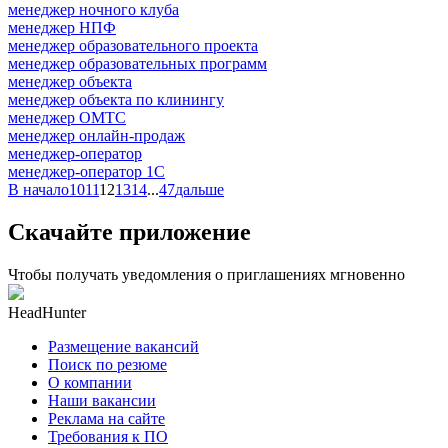
менеджер ночного клуба
менеджер НПФ
менеджер образовательного проекта
менеджер образовательных программ
менеджер объекта
менеджер объекта по клинингу
менеджер ОМТС
менеджер онлайн-продаж
менеджер-оператор
менеджер-оператор 1С
В начало
10
11
12
13
14
...
47
дальше
Скачайте приложение
Чтобы получать уведомления о приглашениях мгновенно
HeadHunter
Размещение вакансий
Поиск по резюме
О компании
Наши вакансии
Реклама на сайте
Требования к ПО