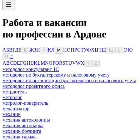
Работа и вакансии
по профессии в Ардоне
А
Б
В
Г
Д
Е
Ж
З
И
К
Л
Н
О
П
Р
С
Т
У
Ф
Х
Ц
Ч
Ш
Э
Ю
Ё
Й
М
Щ
Ы
#
Я
A
B
C
D
E
F
G
H
I
J
K
L
M
N
O
P
Q
R
S
T
U
V
W
X
Y
Z
методолог-консультант 1С
методолог по бухгалтерскому и налоговому учету
методолог по организации бухгалтерского и налогового учета
методолог проектного офиса
метрдотель
метролог
метролог-поверитель
механизатор
механик
механик автоколонны
механик автопарка
механик боулинга
механик гаража