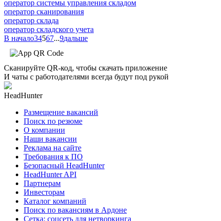
оператор системы управления складом
оператор сканирования
оператор склада
оператор складского учета
В начало
3
4
5
6
7
...
9
дальше
Сканируйте QR-код, чтобы скачать приложение
И чаты с работодателями всегда будут под рукой
HeadHunter
Размещение вакансий
Поиск по резюме
О компании
Наши вакансии
Реклама на сайте
Требования к ПО
Безопасный HeadHunter
HeadHunter API
Партнерам
Инвесторам
Каталог компаний
Поиск по вакансиям в Ардоне
Сетка: соцсеть для нетворкинга