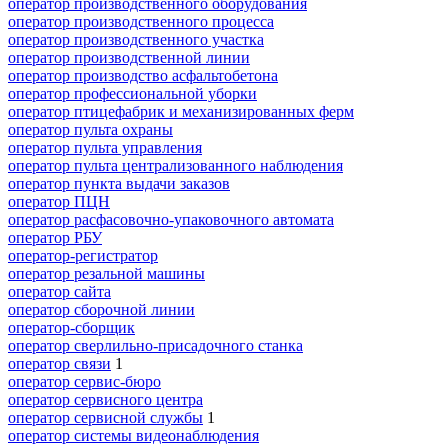
оператор производственного оборудования
оператор производственного процесса
оператор производственного участка
оператор производственной линии
оператор производство асфальтобетона
оператор профессиональной уборки
оператор птицефабрик и механизированных ферм
оператор пульта охраны
оператор пульта управления
оператор пульта централизованного наблюдения
оператор пункта выдачи заказов
оператор ПЦН
оператор расфасовочно-упаковочного автомата
оператор РБУ
оператор-регистратор
оператор резальной машины
оператор сайта
оператор сборочной линии
оператор-сборщик
оператор сверлильно-присадочного станка
оператор связи
1
оператор сервис-бюро
оператор сервисного центра
оператор сервисной службы
1
оператор системы видеонаблюдения