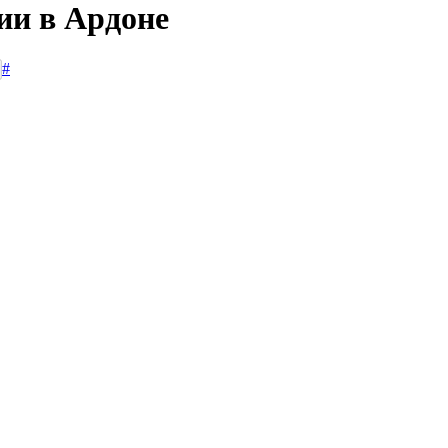
ии в Ардоне
#