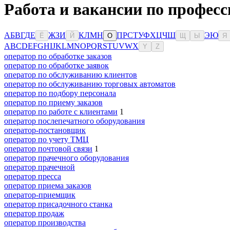
Работа и вакансии по професс
А
Б
В
Г
Д
Е
Ж
З
И
К
Л
М
Н
П
Р
С
Т
У
Ф
Х
Ц
Ч
Ш
Э
Ю
Ё
Й
О
Щ
Ы
Я
A
B
C
D
E
F
G
H
I
J
K
L
M
N
O
P
Q
R
S
T
U
V
W
X
Y
Z
оператор по обработке заказов
оператор по обработке заявок
оператор по обслуживанию клиентов
оператор по обслуживанию торговых автоматов
оператор по подбору персонала
оператор по приему заказов
оператор по работе с клиентами
1
оператор послепечатного оборудования
оператор-постановщик
оператор по учету ТМЦ
оператор почтовой связи
1
оператор прачечного оборудования
оператор прачечной
оператор пресса
оператор приема заказов
оператор-приемщик
оператор присадочного станка
оператор продаж
оператор производства