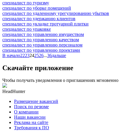
специалист по туризму
специалист по уборке помещений
специалист по удаленному урегулированию убытков
специалист по удержанию клиентов
специалист по укладке тротуарной плитки
специалист по упаковке
специалист по управлению имуществом
специалист по управлению качеством
специалист по управлению персоналом
специалист по управлению проектами
В начало
22
23
24
25
26
...
36
дальше
Скачайте приложение
Чтобы получать уведомления о приглашениях мгновенно
HeadHunter
Размещение вакансий
Поиск по резюме
О компании
Наши вакансии
Реклама на сайте
Требования к ПО