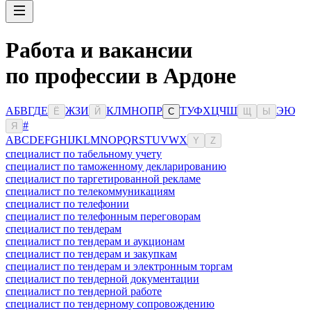
Работа и вакансии
по профессии в Ардоне
А
Б
В
Г
Д
Е
Ж
З
И
К
Л
М
Н
О
П
Р
Т
У
Ф
Х
Ц
Ч
Ш
Э
Ю
Ё
Й
С
Щ
Ы
#
Я
A
B
C
D
E
F
G
H
I
J
K
L
M
N
O
P
Q
R
S
T
U
V
W
X
Y
Z
специалист по табельному учету
специалист по таможенному декларированию
специалист по таргетированной рекламе
специалист по телекоммуникациям
специалист по телефонии
специалист по телефонным переговорам
специалист по тендерам
специалист по тендерам и аукционам
специалист по тендерам и закупкам
специалист по тендерам и электронным торгам
специалист по тендерной документации
специалист по тендерной работе
специалист по тендерному сопровождению